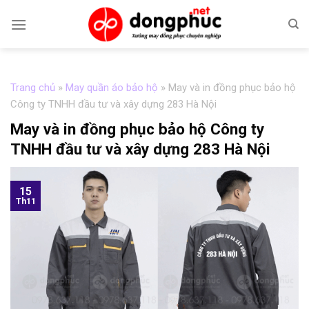
Skip
to
content
Trang chủ
»
May quần áo bảo hộ
»
May và in đồng phục bảo hộ
Công ty TNHH đầu tư và xây dựng 283 Hà Nội
May và in đồng phục bảo hộ Công ty
TNHH đầu tư và xây dựng 283 Hà Nội
15
Th11