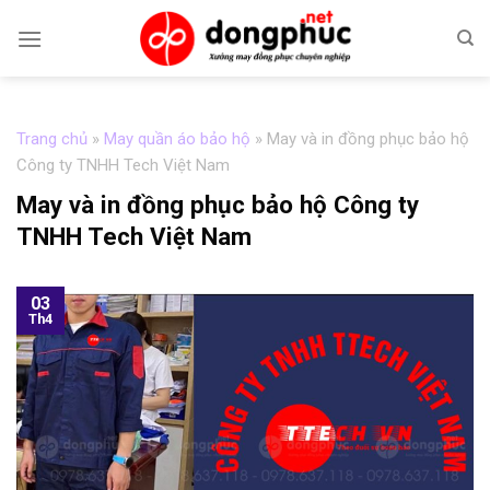
Skip
to
content
Trang chủ
»
May quần áo bảo hộ
»
May và in đồng phục bảo hộ
Công ty TNHH Tech Việt Nam
May và in đồng phục bảo hộ Công ty
TNHH Tech Việt Nam
03
Th4