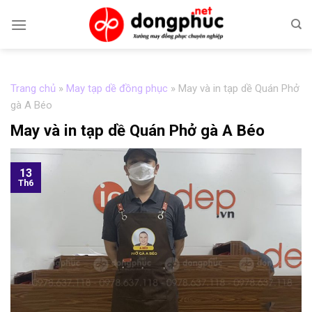
Skip
to
content
Trang chủ
»
May tạp dề đồng phục
»
May và in tạp dề Quán Phở
gà A Béo
May và in tạp dề Quán Phở gà A Béo
13
Th6