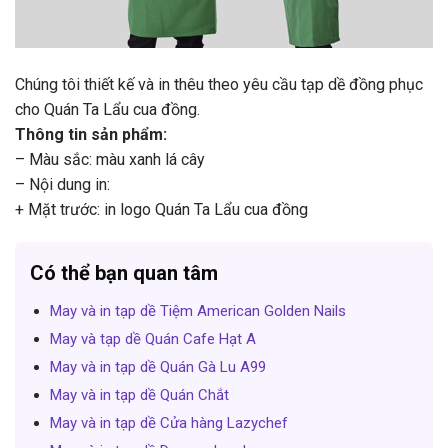
Chúng tôi thiết kế và in thêu theo yêu cầu tạp dề đồng phục
cho Quán Ta Lẩu cua đồng.
Thông tin sản phẩm:
– Màu sắc: màu xanh lá cây
– Nội dung in:
+ Mặt trước: in logo Quán Ta Lẩu cua đồng
Có thể bạn quan tâm
May và in tạp dề Tiệm American Golden Nails
May và tạp dề Quán Cafe Hạt A
May và in tạp dề Quán Gà Lu A99
May và in tạp dề Quán Chắt
May và in tạp dề Cửa hàng Lazychef