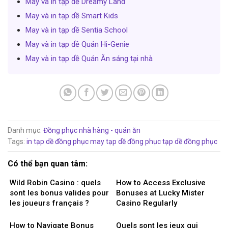
May và in tạp dề Dreamy Land
May và in tạp dề Smart Kids
May và in tạp dề Sentia School
May và in tạp dề Quán Hi-Genie
May và in tạp dề Quán Ăn sáng tại nhà
Danh mục:
Đồng phục nhà hàng - quán ăn
Tags:
in tạp dề đồng phục
may tạp dề đồng phục
tạp dề đồng phục
Có thể bạn quan tâm:
Wild Robin Casino : quels
How to Access Exclusive
sont les bonus valides pour
Bonuses at Lucky Mister
les joueurs français ?
Casino Regularly
How to Navigate Bonus
Quels sont les jeux qui