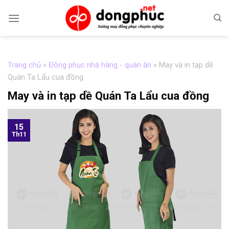
Skip
to
content
Trang chủ
»
Đồng phục nhà hàng - quán ăn
»
May và in tạp dề
Quán Ta Lẩu cua đồng
May và in tạp dề Quán Ta Lẩu cua đồng
15
Th11