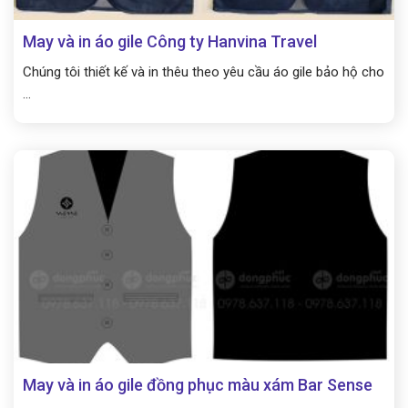
May và in áo gile Công ty Hanvina Travel
Chúng tôi thiết kế và in thêu theo yêu cầu áo gile bảo hộ cho
...
May và in áo gile đồng phục màu xám Bar Sense