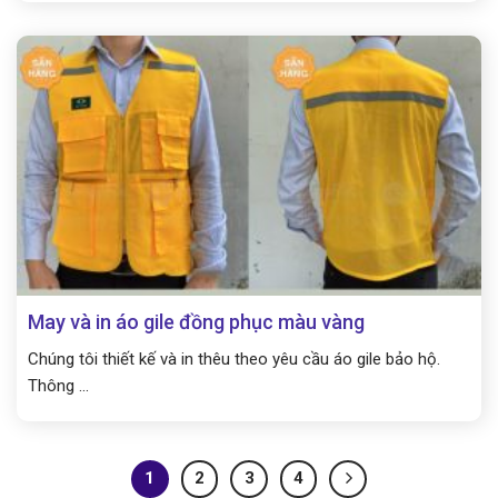
May và in áo gile đồng phục màu vàng
Chúng tôi thiết kế và in thêu theo yêu cầu áo gile bảo hộ.
Thông ...
1
2
3
4