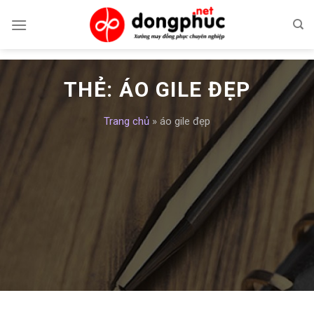
Skip
to
content
THẺ:
ÁO GILE ĐẸP
Trang chủ
»
áo gile đẹp