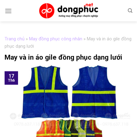
Skip
to
content
Trang chủ
»
May đồng phục công nhân
»
May và in áo gile đồng
phục dạng lưới
May và in áo gile đồng phục dạng lưới
17
Th6