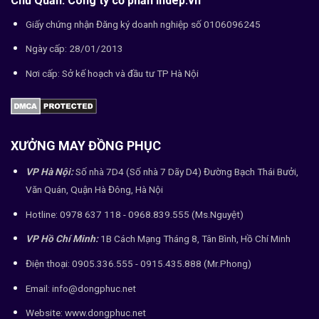
Chủ Quản: Công ty cổ phần indep.vn
Giấy chứng nhận Đăng ký doanh nghiệp số 0106096245
Ngày cấp: 28/01/2013
Nơi cấp: Sở kế hoạch và đầu tư TP Hà Nội
XƯỞNG MAY ĐỒNG PHỤC
VP Hà Nội:
Số nhà 7D4 (Số nhà 7 Dãy D4) Đường Bạch Thái Bưởi,
Văn Quán, Quận Hà Đông, Hà Nội
Hotline: 0978 637 118 - 0968.839.555 (Ms.Nguyệt)
VP Hồ Chí Minh:
1B Cách Mạng Tháng 8, Tân Bình, Hồ Chí Minh
Điện thoại: 0905.336.555 - 0915.435.888 (Mr.Phong)
Email: info@dongphuc.net
Website:
www.dongphuc.net