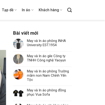
Tạp dề
In áo
Khách hàng
Bài viết mới
May và In áo phông INHA
University EST.1954
May và In áo gile Công ty
TNHH Công nghệ Yaoyun
May và In áo phông Trường
mầm non Nam Chính Yến
Tộc
May và In áo phông đồng
phục Vua Sofa