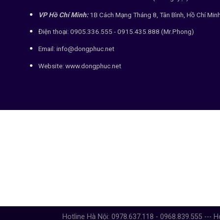
VP Hồ Chí Minh:
1B Cách Mạng Tháng 8, Tân Bình, Hồ Chí Min
Điện thoại: 0905.336.555 - 0915.435.888 (Mr.Phong)
Email: info@dongphuc.net
Website:
www.dongphuc.net
Hotline Hà Nội: 0978.637.118 - 0968.839.555 --- H