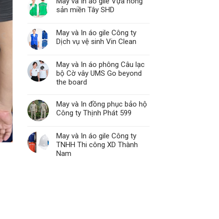
May và In áo gile Vựa nông
sản miền Tây SHD
May và In áo gile Công ty
Dịch vụ vệ sinh Vin Clean
May và In áo phông Câu lạc
bộ Cờ vây UMS Go beyond
the board
May và In đồng phục bảo hộ
Công ty Thịnh Phát 599
May và In áo gile Công ty
TNHH Thi công XD Thành
Nam