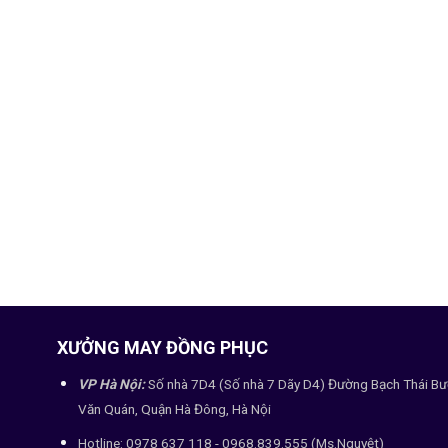
XƯỞNG MAY ĐỒNG PHỤC
VP Hà Nội:
Số nhà 7D4 (Số nhà 7 Dãy D4) Đường Bạch Thái Bư
Văn Quán, Quận Hà Đông, Hà Nội
Hotline: 0978 637 118 - 0968.839.555 (Ms.Nguyệt)