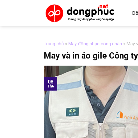
Skip
to
Đồ
content
Trang chủ
»
May đồng phục công nhân
»
May v
May và in áo gile Công t
08
Th6