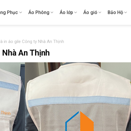
ng Phục
Áo Phông
Áo lớp
Áo gió
Bảo Hộ
à in áo gile Công ty Nhà An Thịnh
y Nhà An Thịnh