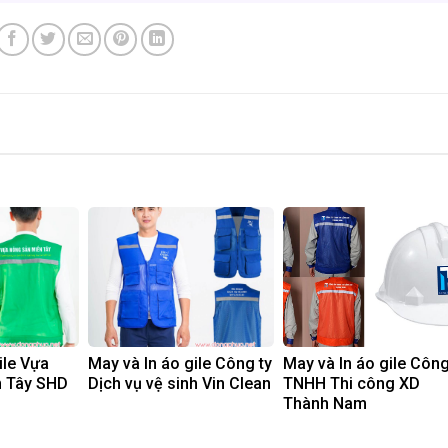
ile Vựa
May và In áo gile Công ty
May và In áo gile Công
n Tây SHD
Dịch vụ vệ sinh Vin Clean
TNHH Thi công XD
Thành Nam