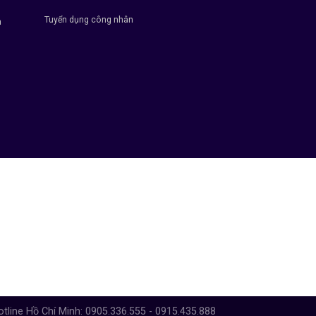
Tuyển dụng công nhân
h
otline Hồ Chí Minh: 0905.336.555 - 0915.435.888