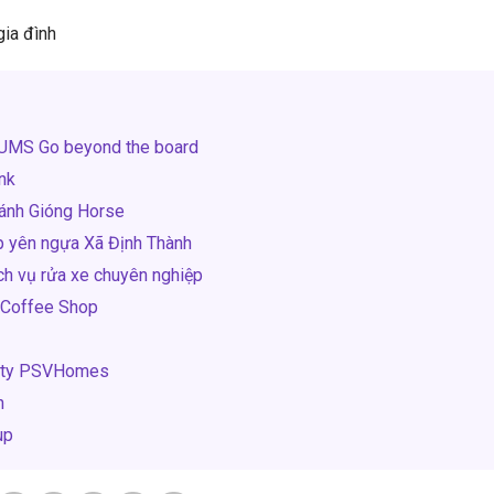
gia đình
 UMS Go beyond the board
nk
hánh Gióng Horse
p yên ngựa Xã Định Thành
ch vụ rửa xe chuyên nghiệp
 Coffee Shop
g ty PSVHomes
h
up