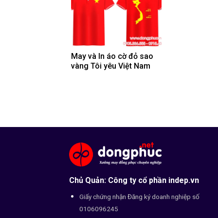
May và In áo cờ đỏ sao
vàng Tôi yêu Việt Nam
Chủ Quản: Công ty cổ phần indep.vn
Giấy chứng nhận Đăng ký doanh nghiệp số
0106096245