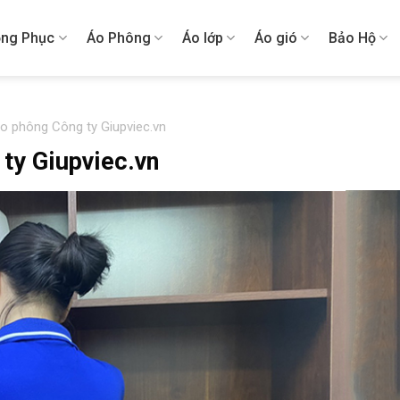
ng Phục
Áo Phông
Áo lớp
Áo gió
Bảo Hộ
áo phông Công ty Giupviec.vn
ty Giupviec.vn