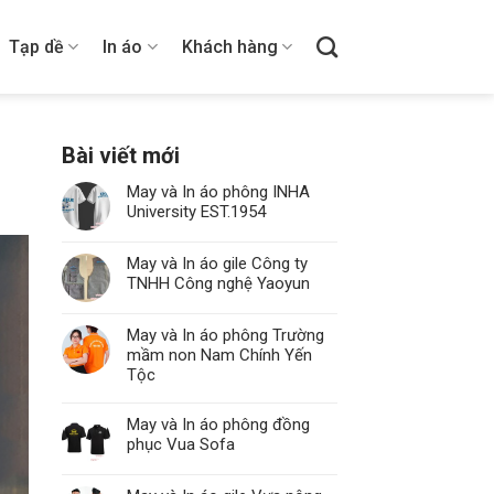
Tạp dề
In áo
Khách hàng
Bài viết mới
May và In áo phông INHA
University EST.1954
May và In áo gile Công ty
TNHH Công nghệ Yaoyun
May và In áo phông Trường
mầm non Nam Chính Yến
Tộc
May và In áo phông đồng
phục Vua Sofa