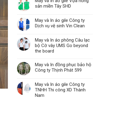
May và In áo gile Vựa nông
sản miền Tây SHD
May và In áo gile Công ty
Dịch vụ vệ sinh Vin Clean
May và In áo phông Câu lạc
bộ Cờ vây UMS Go beyond
the board
May và In đồng phục bảo hộ
Công ty Thịnh Phát 599
May và In áo gile Công ty
TNHH Thi công XD Thành
Nam