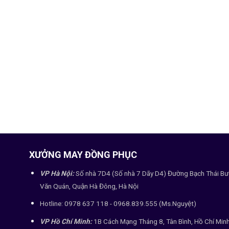
XƯỞNG MAY ĐỒNG PHỤC
VP Hà Nội:
Số nhà 7D4 (Số nhà 7 Dãy D4) Đường Bạch Thái Bư
Văn Quán, Quận Hà Đông, Hà Nội
Hotline: 0978 637 118 - 0968.839.555 (Ms.Nguyệt)
VP Hồ Chí Minh:
1B Cách Mạng Tháng 8, Tân Bình, Hồ Chí Min