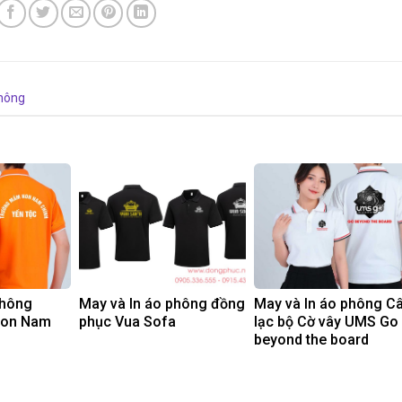
hông
phông
May và In áo phông đồng
May và In áo phông C
non Nam
phục Vua Sofa
lạc bộ Cờ vây UMS Go
beyond the board