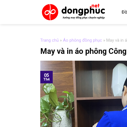
Skip
to
Đồ
content
Trang chủ
»
Áo phông đồng phục
»
May và in 
May và in áo phông Công 
05
Th4