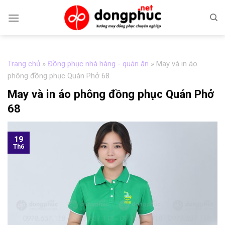
Skip
to
content
Trang chủ
»
Đồng phục nhà hàng - quán ăn
»
May và in áo
phông đồng phục Quán Phở 68
May và in áo phông đồng phục Quán Phở
68
19
Th6