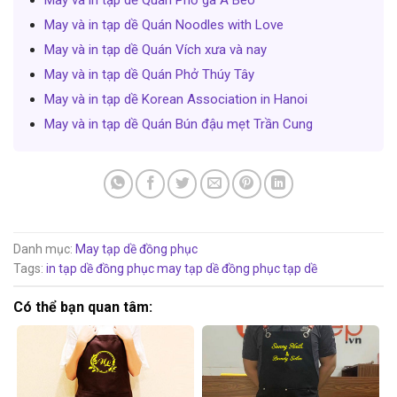
May và in tạp dề Quán Phở gà A Béo
May và in tạp dề Quán Noodles with Love
May và in tạp dề Quán Vích xưa và nay
May và in tạp dề Quán Phở Thúy Tây
May và in tạp dề Korean Association in Hanoi
May và in tạp dề Quán Bún đậu mẹt Trần Cung
Danh mục:
May tạp dề đồng phục
Tags:
in tạp dề đồng phục
may tạp dề đồng phục
tạp dề
Có thể bạn quan tâm: