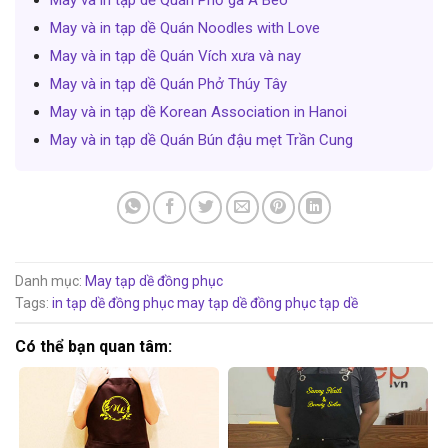
May và in tạp dề Quán Phở gà A Béo
May và in tạp dề Quán Noodles with Love
May và in tạp dề Quán Vích xưa và nay
May và in tạp dề Quán Phở Thúy Tây
May và in tạp dề Korean Association in Hanoi
May và in tạp dề Quán Bún đậu mẹt Trần Cung
Danh mục:
May tạp dề đồng phục
Tags:
in tạp dề đồng phục
may tạp dề đồng phục
tạp dề
Có thể bạn quan tâm: